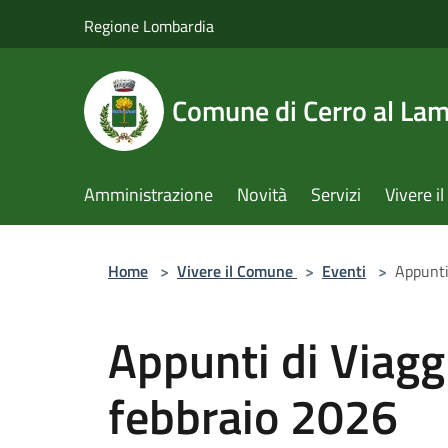
Salta al contenuto principale
Regione Lombardia
Comune di Cerro al La
Amministrazione
Novità
Servizi
Vivere 
Home
>
Vivere il Comune
>
Eventi
>
Appunti
Appunti di Viagg
febbraio 2026