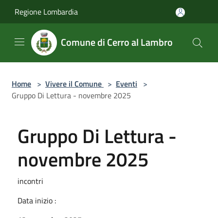
Salta al contenuto principale
Regione Lombardia
Comune di Cerro al Lambro
Home
>
Vivere il Comune
>
Eventi
>
Gruppo Di Lettura - novembre 2025
Gruppo Di Lettura -
novembre 2025
incontri
Data inizio :