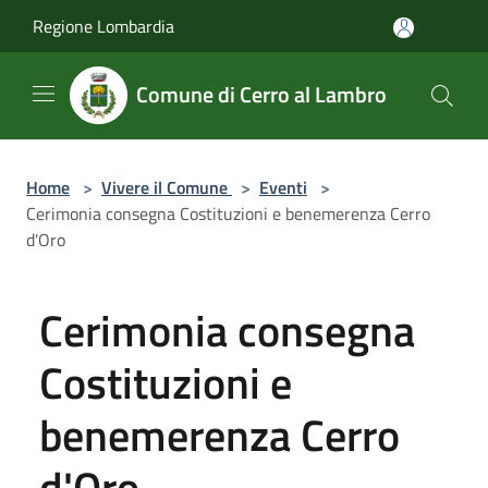
Salta al contenuto principale
Regione Lombardia
Comune di Cerro al Lambro
Home
>
Vivere il Comune
>
Eventi
>
Cerimonia consegna Costituzioni e benemerenza Cerro
d'Oro
Cerimonia consegna
Costituzioni e
benemerenza Cerro
d'Oro