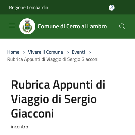
Salta al contenuto principale
Regione Lombardia
Comune di Cerro al Lambro
Home
>
Vivere il Comune
>
Eventi
>
Rubrica Appunti di Viaggio di Sergio Giacconi
Rubrica Appunti di
Viaggio di Sergio
Giacconi
incontro