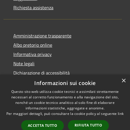
Richiesta assistenza
Amministrazione trasparente
Albo pretorio online
Informativa privacy
Note legali
Dichiarazione di accessibilità
×
Informazioni sui cookie
Questo sito web utilizza cookie tecnici e assimilati strettamente
necessari al corretto funzionamento e alla navigazione del sito,
RSS
Copyright © 2026 • Comune di
nonché un cookie tecnico analitico al solo fine di elaborare
informazioni statistiche, aggregate e anonime.
Accessibilità
Cerro al Lambro • Powered by
Per maggiori dettagli, può consultare la cookie policy al seguente
link
Privacy
Municipium
Accesso
•
Cookie
redazione
RIFIUTA TUTTO
ACCETTA TUTTO