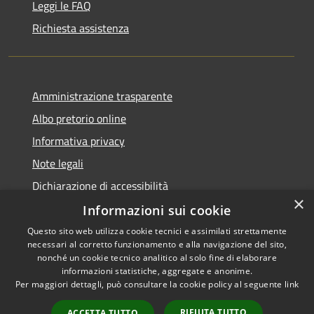
Leggi le FAQ
Richiesta assistenza
Amministrazione trasparente
Albo pretorio online
Informativa privacy
Note legali
Dichiarazione di accessibilità
×
Informazioni sui cookie
Questo sito web utilizza cookie tecnici e assimilati strettamente
necessari al corretto funzionamento e alla navigazione del sito,
RSS
Copyright © 2026 • Comune di
nonché un cookie tecnico analitico al solo fine di elaborare
informazioni statistiche, aggregate e anonime.
Accessibilità
Cerro al Lambro • Powered by
Per maggiori dettagli, può consultare la cookie policy al seguente
link
Privacy
Municipium
Accesso
•
Cookie
redazione
RIFIUTA TUTTO
ACCETTA TUTTO