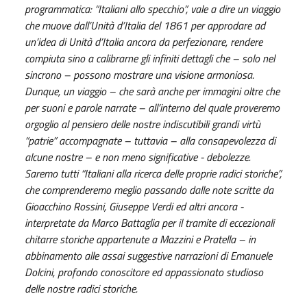
programmatica: “Italiani allo specchio”, vale a dire un viaggio
che muove dall’Unità d’Italia del 1861 per approdare ad
un’idea di Unità d’Italia ancora da perfezionare, rendere
compiuta sino a calibrarne gli infiniti dettagli che – solo nel
sincrono – possono mostrare una visione armoniosa.
Dunque, un viaggio – che sarà anche per immagini oltre che
per suoni e parole narrate – all’interno del quale proveremo
orgoglio al pensiero delle nostre indiscutibili grandi virtù
“patrie” accompagnate – tuttavia – alla consapevolezza di
alcune nostre – e non meno significative - debolezze.
Saremo tutti “Italiani alla ricerca delle proprie radici storiche”,
che comprenderemo meglio passando dalle note scritte da
Gioacchino Rossini, Giuseppe Verdi ed altri ancora -
interpretate da Marco Battaglia per il tramite di eccezionali
chitarre storiche appartenute a Mazzini e Pratella – in
abbinamento alle assai suggestive narrazioni di Emanuele
Dolcini, profondo conoscitore ed appassionato studioso
delle nostre radici storiche.