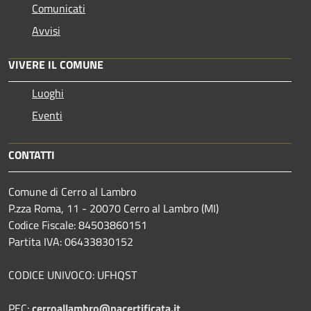
Comunicati
Avvisi
VIVERE IL COMUNE
Luoghi
Eventi
CONTATTI
Comune di Cerro al Lambro
P.zza Roma, 11 - 20070 Cerro al Lambro (MI)
Codice Fiscale: 84503860151
Partita IVA: 06433830152
CODICE UNIVOCO: UFHQST
PEC:
cerroallambro@pacertificata.it