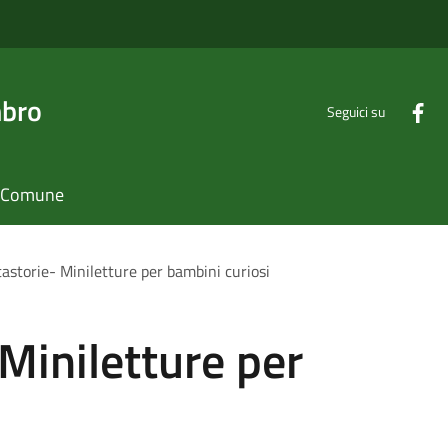
mbro
Seguici su
il Comune
astorie- Miniletture per bambini curiosi
Miniletture per