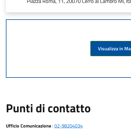
Piazza Roma, 11, 20070 Cerro al Lambro MI, Ita
Visualizza in M
Punti di contatto
Ufficio Comunicazione
:
02-98204034