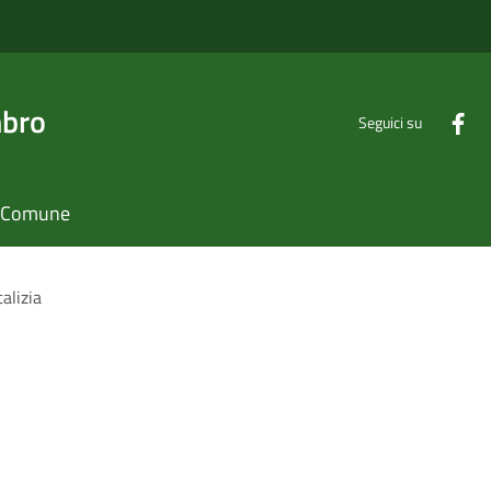
mbro
Seguici su
il Comune
alizia