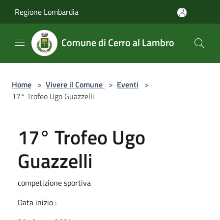
Salta al contenuto principale
Regione Lombardia
Comune di Cerro al Lambro
Home
>
Vivere il Comune
>
Eventi
>
17° Trofeo Ugo Guazzelli
17° Trofeo Ugo
Guazzelli
competizione sportiva
Data inizio :