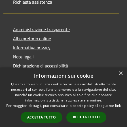
Richiesta assistenza
Amministrazione trasparente
Albo pretorio online
Informativa privacy
Note legali
Dichiarazione di accessibilità
×
Informazioni sui cookie
Questo sito web utilizza cookie tecnici e assimilati strettamente
necessari al corretto funzionamento e alla navigazione del sito,
RSS
Copyright © 2026 • Comune di
nonché un cookie tecnico analitico al solo fine di elaborare
informazioni statistiche, aggregate e anonime.
Accessibilità
Cerro al Lambro • Powered by
Per maggiori dettagli, può consultare la cookie policy al seguente
link
Privacy
Municipium
Accesso
•
Cookie
redazione
RIFIUTA TUTTO
ACCETTA TUTTO
Mappa del sito